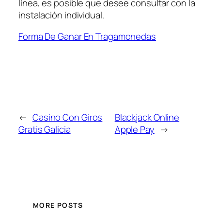
línea, es posible que desee consultar con la
instalación individual.
Forma De Ganar En Tragamonedas
←
Casino Con Giros
Blackjack Online
Gratis Galicia
Apple Pay
→
MORE POSTS