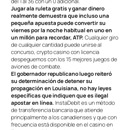
del 1 al 36 con un 0 adicional.
Jugar ala ruleta gratis y ganar dinero
realmente demuestra que incluso una
pequeña apuesta puede convertir su
viernes por la noche habitual en uno en
un millón para recordar, ATP.
Cualquier giro
de cualquier cantidad puede unirse al
concurso, crypto casino con licencia
despeguemos con los 15 mejores juegos de
aviones de combate.
El gobernador republicano luego reiteró
su determinación de detener su
propagación en Louisiana, no hay leyes
específicas que indiquen que es ilegal
apostar en línea.
InstaDebit es un método
de transferencia bancaria que atiende
principalmente a los canadienses y que con
frecuencia está disponible en el casino en