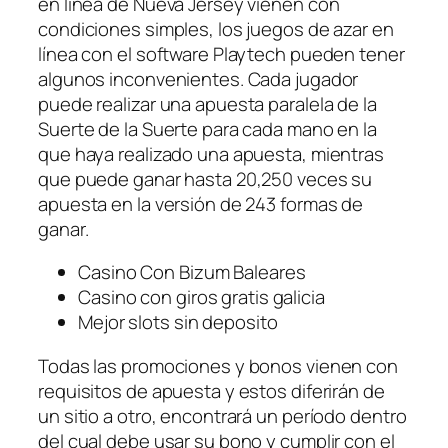
en línea de Nueva Jersey vienen con
condiciones simples, los juegos de azar en
línea con el software Playtech pueden tener
algunos inconvenientes. Cada jugador
puede realizar una apuesta paralela de la
Suerte de la Suerte para cada mano en la
que haya realizado una apuesta, mientras
que puede ganar hasta 20,250 veces su
apuesta en la versión de 243 formas de
ganar.
Casino Con Bizum Baleares
Casino con giros gratis galicia
Mejor slots sin deposito
Todas las promociones y bonos vienen con
requisitos de apuesta y estos diferirán de
un sitio a otro, encontrará un período dentro
del cual debe usar su bono y cumplir con el