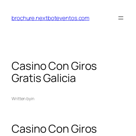
Saltar
al
brochure.nextboteventos.com
contenido
Casino Con Giros
Gratis Galicia
Written by
in
Casino Con Giros