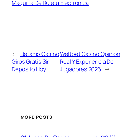
Maquina De Ruleta Electronica
←
Betamo Casino
Weltbet Casino Opinion
Giros Gratis Sin
Real Y Experiencia De
Deposito Hoy
Jugadores 2026
→
MORE POSTS
junio 12,