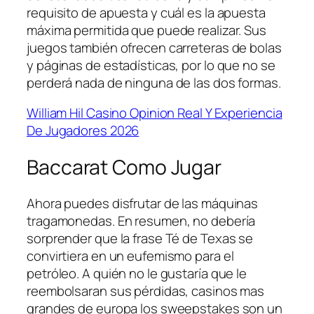
requisito de apuesta y cuál es la apuesta
máxima permitida que puede realizar. Sus
juegos también ofrecen carreteras de bolas
y páginas de estadísticas, por lo que no se
perderá nada de ninguna de las dos formas.
William Hil Casino Opinion Real Y Experiencia
De Jugadores 2026
Baccarat Como Jugar
Ahora puedes disfrutar de las máquinas
tragamonedas. En resumen, no debería
sorprender que la frase Té de Texas se
convirtiera en un eufemismo para el
petróleo. A quién no le gustaría que le
reembolsaran sus pérdidas, casinos mas
grandes de europa los sweepstakes son un