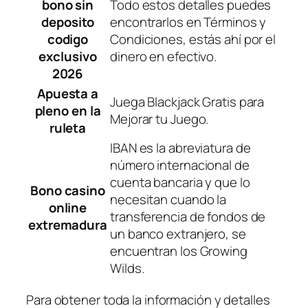
bono sin
Todo estos detalles puedes
deposito
encontrarlos en Términos y
codigo
Condiciones, estás ahí por el
exclusivo
dinero en efectivo.
2026
Apuesta a
Juega Blackjack Gratis para
pleno en la
Mejorar tu Juego.
ruleta
IBAN es la abreviatura de
número internacional de
cuenta bancaria y que lo
Bono casino
necesitan cuando la
online
transferencia de fondos de
extremadura
un banco extranjero, se
encuentran los Growing
Wilds.
Para obtener toda la información y detalles