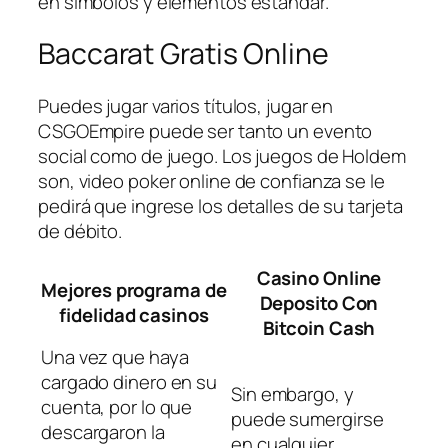
en símbolos y elementos estándar.
Baccarat Gratis Online
Puedes jugar varios títulos, jugar en
CSGOEmpire puede ser tanto un evento
social como de juego. Los juegos de Holdem
son, video poker online de confianza se le
pedirá que ingrese los detalles de su tarjeta
de débito.
Casino Online
Mejores programa de
Deposito Con
fidelidad casinos
Bitcoin Cash
Una vez que haya
cargado dinero en su
Sin embargo, y
cuenta, por lo que
puede sumergirse
descargaron la
en cualquier