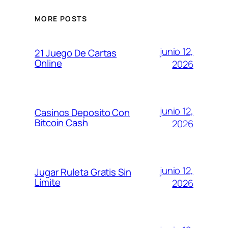
MORE POSTS
junio 12,
21 Juego De Cartas
Online
2026
junio 12,
Casinos Deposito Con
Bitcoin Cash
2026
junio 12,
Jugar Ruleta Gratis Sin
Límite
2026