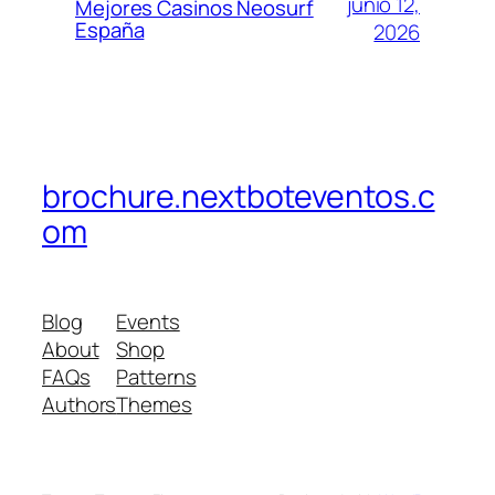
junio 12,
Mejores Casinos Neosurf
España
2026
brochure.nextboteventos.c
om
Blog
Events
About
Shop
FAQs
Patterns
Authors
Themes