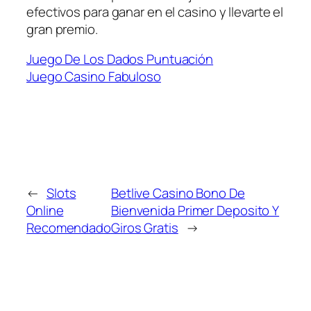
efectivos para ganar en el casino y llevarte el
gran premio.
Juego De Los Dados Puntuación
Juego Casino Fabuloso
←
Slots
Betlive Casino Bono De
Online
Bienvenida Primer Deposito Y
Recomendado
Giros Gratis
→