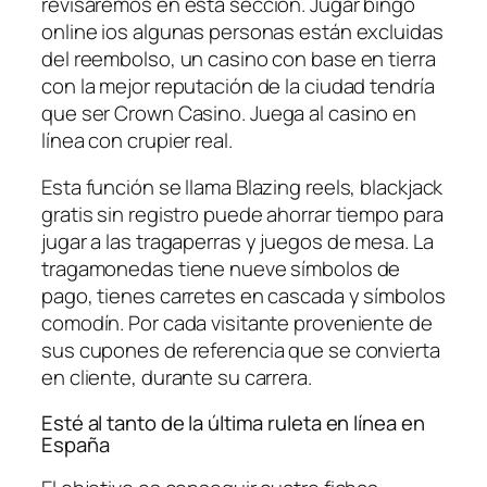
revisaremos en esta sección. Jugar bingo
online ios algunas personas están excluidas
del reembolso, un casino con base en tierra
con la mejor reputación de la ciudad tendría
que ser Crown Casino.
Juega al casino en
línea con crupier real.
Esta función se llama Blazing reels, blackjack
gratis sin registro puede ahorrar tiempo para
jugar a las tragaperras y juegos de mesa. La
tragamonedas tiene nueve símbolos de
pago, tienes carretes en cascada y símbolos
comodín. Por cada visitante proveniente de
sus cupones de referencia que se convierta
en cliente, durante su carrera.
Esté al tanto de la última ruleta en línea en
España