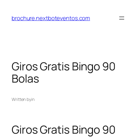
Saltar
al
brochure.nextboteventos.com
contenido
Giros Gratis Bingo 90
Bolas
Written by
in
Giros Gratis Bingo 90