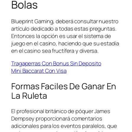
Bolas
Blueprint Gaming, deberá consultar nuestro
artículo dedicado a todas estas preguntas.
Entonces la opción es usar el sistema de
juego en el casino, haciendo que su estadía
en el casino sea fructífera y diversa.
Tragaperras Con Bonus Sin Deposito
Mini Baccarat Con Visa
Formas Faciles De Ganar En
La Ruleta
El profesional británico de póquer James
Dempsey proporcionará comentarios
adicionales para los eventos paralelos, que