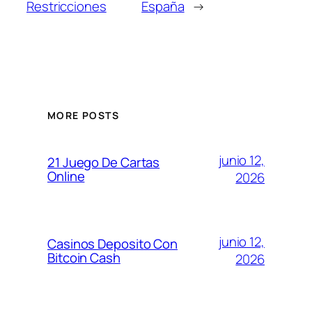
Restricciones
España
→
MORE POSTS
junio 12,
21 Juego De Cartas
Online
2026
junio 12,
Casinos Deposito Con
Bitcoin Cash
2026