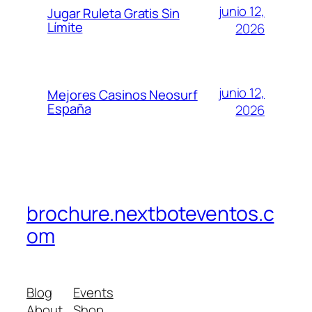
junio 12,
Jugar Ruleta Gratis Sin
Límite
2026
junio 12,
Mejores Casinos Neosurf
España
2026
brochure.nextboteventos.c
om
Blog
Events
About
Shop