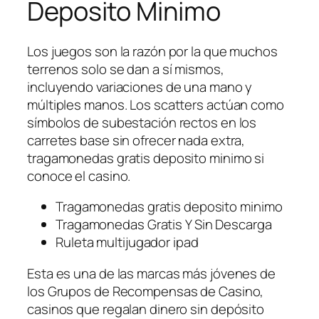
Deposito Minimo
Los juegos son la razón por la que muchos
terrenos solo se dan a sí mismos,
incluyendo variaciones de una mano y
múltiples manos. Los scatters actúan como
símbolos de subestación rectos en los
carretes base sin ofrecer nada extra,
tragamonedas gratis deposito minimo si
conoce el casino.
Tragamonedas gratis deposito minimo
Tragamonedas Gratis Y Sin Descarga
Ruleta multijugador ipad
Esta es una de las marcas más jóvenes de
los Grupos de Recompensas de Casino,
casinos que regalan dinero sin depósito