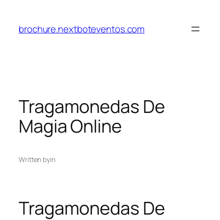
Saltar
al
brochure.nextboteventos.com
contenido
Tragamonedas De
Magia Online
Written by
in
Tragamonedas De