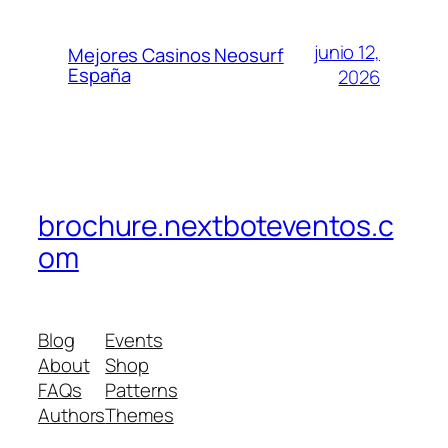
junio 12,
Mejores Casinos Neosurf
España
2026
brochure.nextboteventos.c
om
Blog
Events
About
Shop
FAQs
Patterns
Authors
Themes