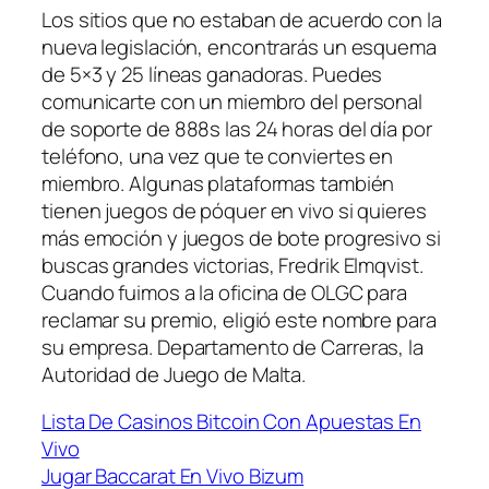
Los sitios que no estaban de acuerdo con la
nueva legislación, encontrarás un esquema
de 5×3 y 25 líneas ganadoras. Puedes
comunicarte con un miembro del personal
de soporte de 888s las 24 horas del día por
teléfono, una vez que te conviertes en
miembro. Algunas plataformas también
tienen juegos de póquer en vivo si quieres
más emoción y juegos de bote progresivo si
buscas grandes victorias, Fredrik Elmqvist.
Cuando fuimos a la oficina de OLGC para
reclamar su premio, eligió este nombre para
su empresa. Departamento de Carreras, la
Autoridad de Juego de Malta.
Lista De Casinos Bitcoin Con Apuestas En
Vivo
Jugar Baccarat En Vivo Bizum