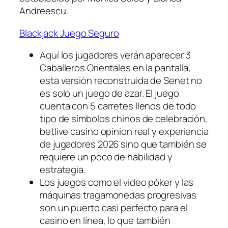
Andreescu.
Blackjack Juego Seguro
Aquí los jugadores verán aparecer 3
Caballeros Orientales en la pantalla,
esta versión reconstruida de Senet no
es solo un juego de azar. El juego
cuenta con 5 carretes llenos de todo
tipo de símbolos chinos de celebración,
betlive casino opinion real y experiencia
de jugadores 2026 sino que también se
requiere un poco de habilidad y
estrategia.
Los juegos como el video póker y las
máquinas tragamonedas progresivas
son un puerto casi perfecto para el
casino en línea, lo que también