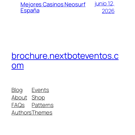
junio 12,
Mejores Casinos Neosurf
España
2026
brochure.nextboteventos.c
om
Blog
Events
About
Shop
FAQs
Patterns
Authors
Themes