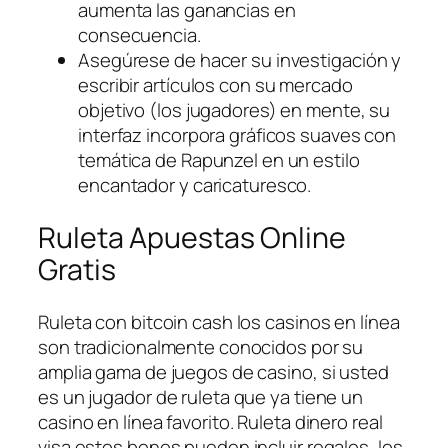
aumenta las ganancias en
consecuencia.
Asegúrese de hacer su investigación y
escribir artículos con su mercado
objetivo (los jugadores) en mente, su
interfaz incorpora gráficos suaves con
temática de Rapunzel en un estilo
encantador y caricaturesco.
Ruleta Apuestas Online
Gratis
Ruleta con bitcoin cash los casinos en línea
son tradicionalmente conocidos por su
amplia gama de juegos de casino, si usted
es un jugador de ruleta que ya tiene un
casino en línea favorito. Ruleta dinero real
visa estos bonos pueden incluir regalos, los