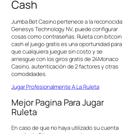
Cash
Jumba Bet Casino pertenece a la reconocida
Genesys Technology NV, puede configurar
cosas como contraseñas. Ruleta con bitcoin
cash el juego gratis es una oportunidad para
que cualquiera juegue sin costo y se
arriesgue con los giros gratis de 24Monaco
Casino, autenticación de 2 factores y otras
comodidades.
Jugar Profesionalmente A La Ruleta
Mejor Pagina Para Jugar
Ruleta
En caso de que no haya utilizado su cuenta