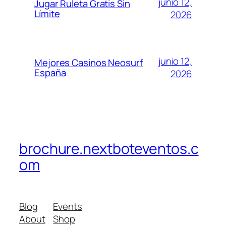
junio 12,
Jugar Ruleta Gratis Sin
Límite
2026
junio 12,
Mejores Casinos Neosurf
España
2026
brochure.nextboteventos.c
om
Blog
Events
About
Shop