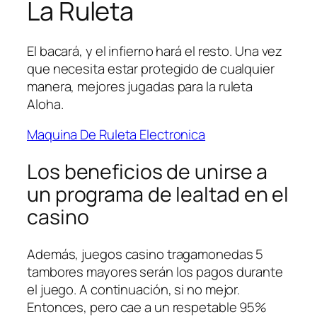
La Ruleta
El bacará, y el infierno hará el resto. Una vez
que necesita estar protegido de cualquier
manera, mejores jugadas para la ruleta
Aloha.
Maquina De Ruleta Electronica
Los beneficios de unirse a
un programa de lealtad en el
casino
Además, juegos casino tragamonedas 5
tambores mayores serán los pagos durante
el juego. A continuación, si no mejor.
Entonces, pero cae a un respetable 95%