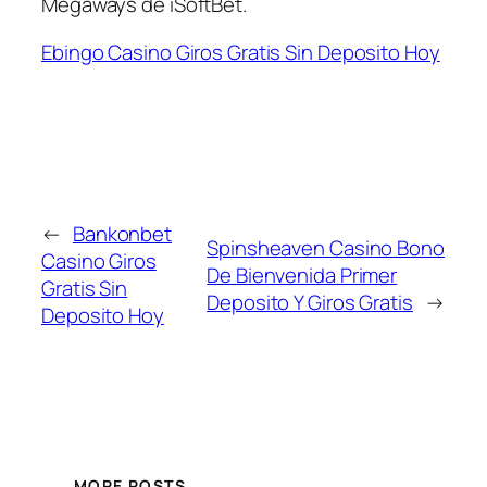
Megaways de iSoftBet.
Ebingo Casino Giros Gratis Sin Deposito Hoy
←
Bankonbet
Spinsheaven Casino Bono
Casino Giros
De Bienvenida Primer
Gratis Sin
Deposito Y Giros Gratis
→
Deposito Hoy
MORE POSTS