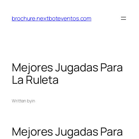
Saltar
al
brochure.nextboteventos.com
contenido
Mejores Jugadas Para
La Ruleta
Written by
in
Mejores Jugadas Para