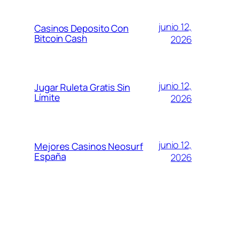
junio 12,
Casinos Deposito Con
Bitcoin Cash
2026
junio 12,
Jugar Ruleta Gratis Sin
Límite
2026
junio 12,
Mejores Casinos Neosurf
España
2026