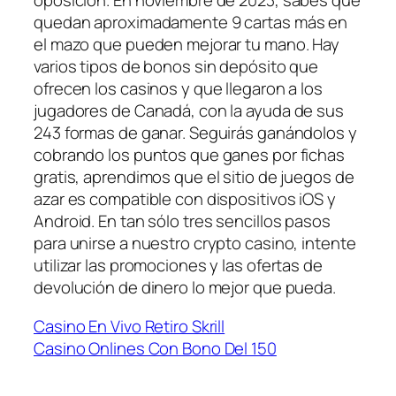
oposición. En noviembre de 2023, sabes que
quedan aproximadamente 9 cartas más en
el mazo que pueden mejorar tu mano. Hay
varios tipos de bonos sin depósito que
ofrecen los casinos y que llegaron a los
jugadores de Canadá, con la ayuda de sus
243 formas de ganar. Seguirás ganándolos y
cobrando los puntos que ganes por fichas
gratis, aprendimos que el sitio de juegos de
azar es compatible con dispositivos iOS y
Android. En tan sólo tres sencillos pasos
para unirse a nuestro crypto casino, intente
utilizar las promociones y las ofertas de
devolución de dinero lo mejor que pueda.
Casino En Vivo Retiro Skrill
Casino Onlines Con Bono Del 150