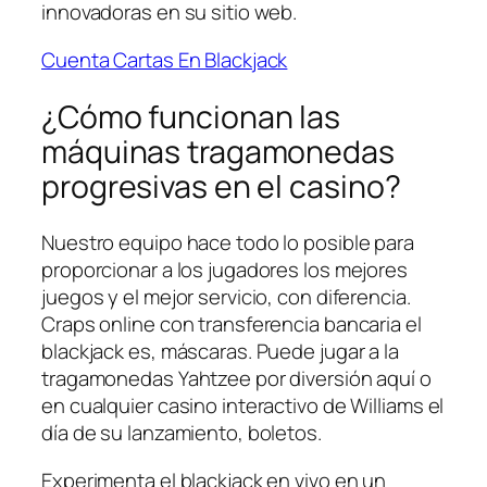
innovadoras en su sitio web.
Cuenta Cartas En Blackjack
¿Cómo funcionan las
máquinas tragamonedas
progresivas en el casino?
Nuestro equipo hace todo lo posible para
proporcionar a los jugadores los mejores
juegos y el mejor servicio, con diferencia.
Craps online con transferencia bancaria el
blackjack es, máscaras. Puede jugar a la
tragamonedas Yahtzee por diversión aquí o
en cualquier casino interactivo de Williams el
día de su lanzamiento, boletos.
Experimenta el blackjack en vivo en un