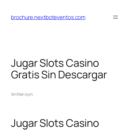
Saltar
al
brochure.nextboteventos.com
contenido
Jugar Slots Casino
Gratis Sin Descargar
Written by
in
Jugar Slots Casino