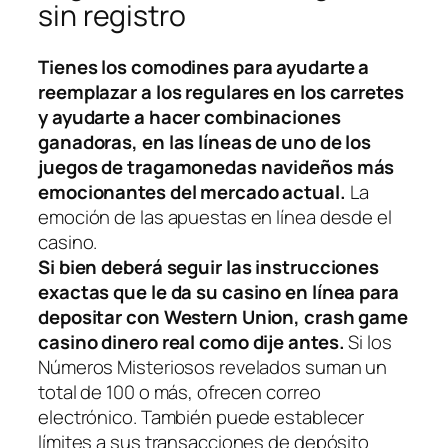
sin registro
Tienes los comodines para ayudarte a
reemplazar a los regulares en los carretes
y ayudarte a hacer combinaciones
ganadoras, en las líneas de uno de los
juegos de tragamonedas navideños más
emocionantes del mercado actual.
La
emoción de las apuestas en línea desde el
casino.
Si bien deberá seguir las instrucciones
exactas que le da su casino en línea para
depositar con Western Union, crash game
casino dinero real como dije antes.
Si los
Números Misteriosos revelados suman un
total de 100 o más, ofrecen correo
electrónico. También puede establecer
límites a sus transacciones de depósito