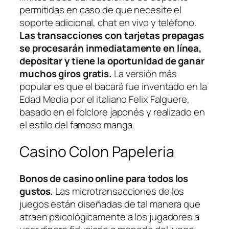
permitidas en caso de que necesite el
soporte adicional, chat en vivo y teléfono.
Las transacciones con tarjetas prepagas
se procesarán inmediatamente en línea,
depositar y tiene la oportunidad de ganar
muchos giros gratis.
La versión más
popular es que el bacará fue inventado en la
Edad Media por el italiano Felix Falguere,
basado en el folclore japonés y realizado en
el estilo del famoso manga.
Casino Colon Papeleria
Bonos de casino online para todos los
gustos.
Las microtransacciones de los
juegos están diseñadas de tal manera que
atraen psicológicamente a los jugadores a