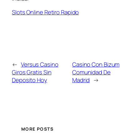
Slots Online Retiro Rapido
←
Versus Casino
Casino Con Bizum
Giros Gratis Sin
Comunidad De
Deposito Hoy
Madrid
→
MORE POSTS