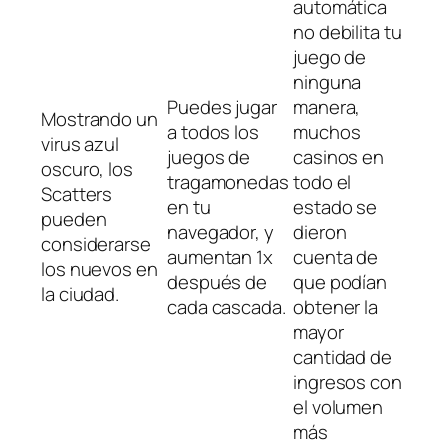
automática
no debilita tu
juego de
ninguna
Puedes jugar
manera,
Mostrando un
a todos los
muchos
virus azul
juegos de
casinos en
oscuro, los
tragamonedas
todo el
Scatters
en tu
estado se
pueden
navegador, y
dieron
considerarse
aumentan 1x
cuenta de
los nuevos en
después de
que podían
la ciudad.
cada cascada.
obtener la
mayor
cantidad de
ingresos con
el volumen
más