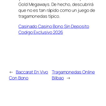
Gold Megaways. De hecho, descubrirá
que no es tan rápido como un juego de
tragamonedas típico.
Casinado Casino Bono Sin Deposito
Codigo Exclusivo 2026
←
Baccarat En Vivo
Tragamonedas Online
Con Bono
Bilbao
→