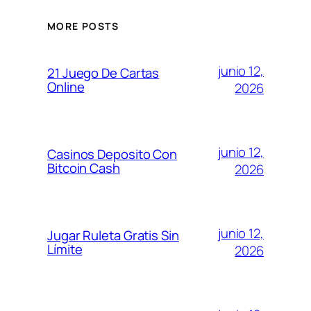
MORE POSTS
junio 12,
21 Juego De Cartas
Online
2026
junio 12,
Casinos Deposito Con
Bitcoin Cash
2026
junio 12,
Jugar Ruleta Gratis Sin
Límite
2026