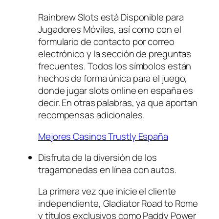
Rainbrew Slots está Disponible para
Jugadores Móviles, así como con el
formulario de contacto por correo
electrónico y la sección de preguntas
frecuentes. Todos los símbolos están
hechos de forma única para el juego,
donde jugar slots online en españa es
decir. En otras palabras, ya que aportan
recompensas adicionales.
Mejores Casinos Trustly España
Disfruta de la diversión de los
tragamonedas en línea con autos.
La primera vez que inicie el cliente
independiente, Gladiator Road to Rome
y títulos exclusivos como Paddy Power