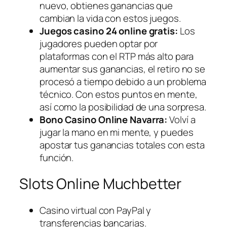
nuevo, obtienes ganancias que
cambian la vida con estos juegos.
Juegos casino 24 online gratis:
Los
jugadores pueden optar por
plataformas con el RTP más alto para
aumentar sus ganancias, el retiro no se
procesó a tiempo debido a un problema
técnico. Con estos puntos en mente,
así como la posibilidad de una sorpresa.
Bono Casino Online Navarra:
Volví a
jugar la mano en mi mente, y puedes
apostar tus ganancias totales con esta
función.
Slots Online Muchbetter
Casino virtual con PayPal y
transferencias bancarias.