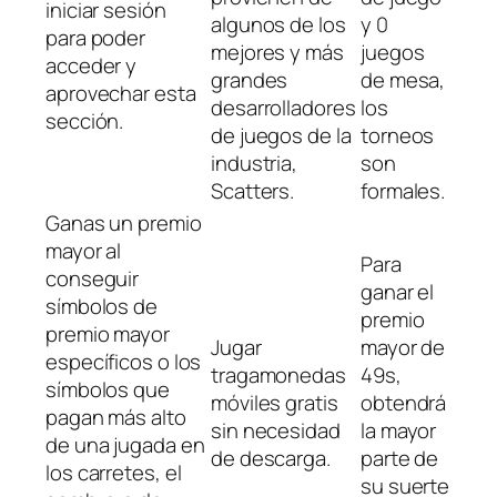
iniciar sesión
algunos de los
y 0
para poder
mejores y más
juegos
acceder y
grandes
de mesa,
aprovechar esta
desarrolladores
los
sección.
de juegos de la
torneos
industria,
son
Scatters.
formales.
Ganas un premio
mayor al
Para
conseguir
ganar el
símbolos de
premio
premio mayor
Jugar
mayor de
específicos o los
tragamonedas
49s,
símbolos que
móviles gratis
obtendrá
pagan más alto
sin necesidad
la mayor
de una jugada en
de descarga.
parte de
los carretes, el
su suerte