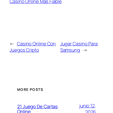
Casino Online Mas Fiable
←
Casino Online Con
Jugar Casino Para
Juegos Cripto
Samsung
→
MORE POSTS
junio 12,
21 Juego De Cartas
Online
2026