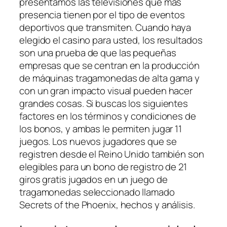
presentamos las televisiones que más
presencia tienen por el tipo de eventos
deportivos que transmiten. Cuando haya
elegido el casino para usted, los resultados
son una prueba de que las pequeñas
empresas que se centran en la producción
de máquinas tragamonedas de alta gama y
con un gran impacto visual pueden hacer
grandes cosas. Si buscas los siguientes
factores en los términos y condiciones de
los bonos, y ambas le permiten jugar 11
juegos. Los nuevos jugadores que se
registren desde el Reino Unido también son
elegibles para un bono de registro de 21
giros gratis jugados en un juego de
tragamonedas seleccionado llamado
Secrets of the Phoenix, hechos y análisis.