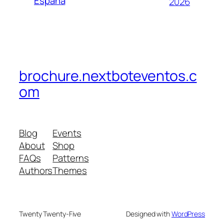
España
2026
brochure.nextboteventos.c
om
Blog
Events
About
Shop
FAQs
Patterns
Authors
Themes
Twenty Twenty-Five
Designed with
WordPress