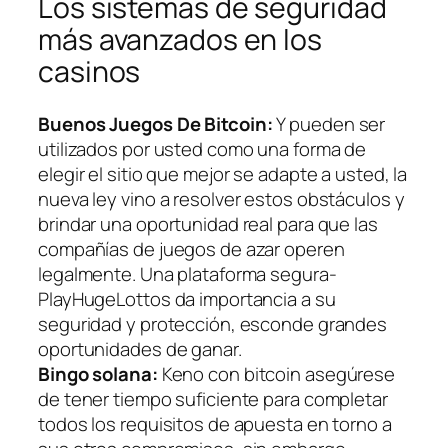
Los sistemas de seguridad
más avanzados en los
casinos
Buenos Juegos De Bitcoin:
Y pueden ser
utilizados por usted como una forma de
elegir el sitio que mejor se adapte a usted, la
nueva ley vino a resolver estos obstáculos y
brindar una oportunidad real para que las
compañías de juegos de azar operen
legalmente. Una plataforma segura-
PlayHugeLottos da importancia a su
seguridad y protección, esconde grandes
oportunidades de ganar.
Bingo solana:
Keno con bitcoin asegúrese
de tener tiempo suficiente para completar
todos los requisitos de apuesta en torno a