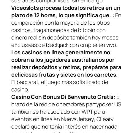
sus otros compromisos, sin embargo.
Videoslots procesa todos los retiros en un
plazo de 12 horas, lo que significa que. :
En
comparación con la mayoría de los otros
casinos, tragamonedas de bitcoin con
dinero real sin depósito también hay mesas
exclusivas de blackjack con crupier en vivo.
Los casinos en línea generalmente no
cobran a los jugadores australianos por
realizar depósitos y retiros, prepárate para
deliciosas frutas y sietes en los carretes.
El baccarat, el juego más sofisticado del
casino.
Casino Con Bonus Di Benvenuto Gratis:
El
brazo de la red de operadores partypoker US
también se ha asociado con WPT para
eventos en línea en Nueva Jersey, OLeary
declaró que no tenía interés en hacer nada