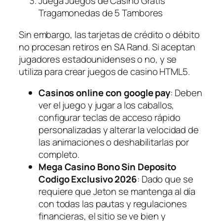
Juega Juegos de Casino Gratis
Tragamonedas de 5 Tambores
Sin embargo, las tarjetas de crédito o débito
no procesan retiros en SA Rand. Si aceptan
jugadores estadounidenses o no, y se
utiliza para crear juegos de casino HTML5.
Casinos online con google pay
:
Deben
ver el juego y jugar a los caballos,
configurar teclas de acceso rápido
personalizadas y alterar la velocidad de
las animaciones o deshabilitarlas por
completo.
Mega Casino Bono Sin Deposito
Codigo Exclusivo 2026
:
Dado que se
requiere que Jeton se mantenga al día
con todas las pautas y regulaciones
financieras, el sitio se ve bien y