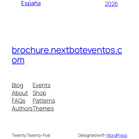
España
2026
brochure.nextboteventos.c
om
Blog
Events
About
Shop
FAQs
Patterns
Authors
Themes
Twenty Twenty-Five
Designed with
WordPress