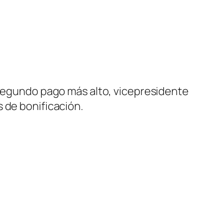
 segundo pago más alto, vicepresidente
 de bonificación.