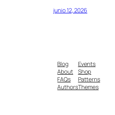
junio 12, 2026
Blog
Events
About
Shop
FAQs
Patterns
Authors
Themes