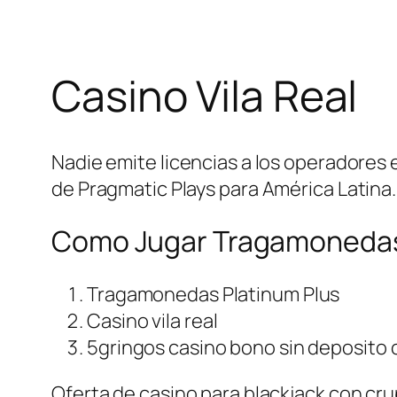
Casino Vila Real
Nadie emite licencias a los operadores 
de Pragmatic Plays para América Latina.
Como Jugar Tragamonedas
Tragamonedas Platinum Plus
Casino vila real
5gringos casino bono sin deposito 
Oferta de casino para blackjack con crup