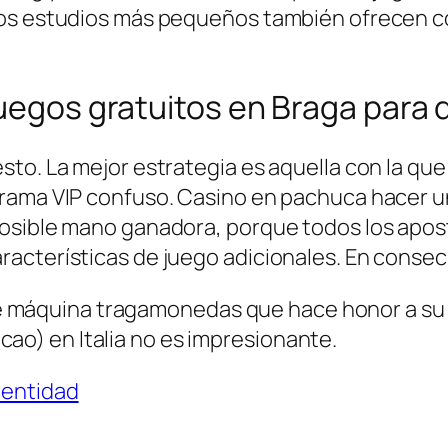
os estudios más pequeños también ofrecen con
uegos gratuitos en Braga para d
sto. La mejor estrategia es aquella con la qu
grama VIP confuso. Casino en pachuca hacer u
posible mano ganadora, porque todos los apos
acterísticas de juego adicionales. En consec
 máquina tragamonedas que hace honor a su n
ao) en Italia no es impresionante.
Identidad