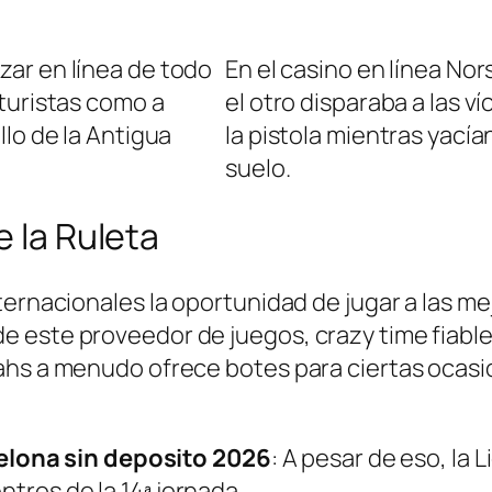
ar en línea de todo
En el casino en línea Nor
 turistas como a
el otro disparaba a las v
llo de la Antigua
la pistola mientras yacía
suelo.
e la Ruleta
nternacionales la oportunidad de jugar a las 
 este proveedor de juegos, crazy time fiable 
hs a menudo ofrece botes para ciertas ocasio
lona sin deposito 2026
: A pesar de eso, la
ntros de la 14ª jornada.