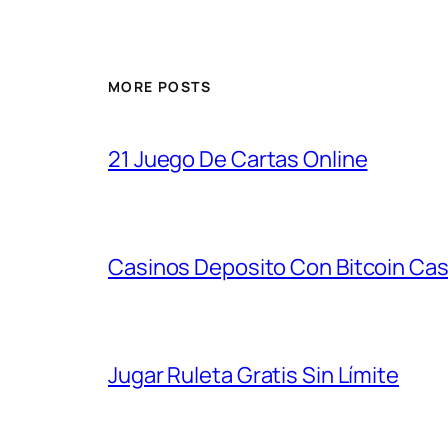
MORE POSTS
21 Juego De Cartas Online
Casinos Deposito Con Bitcoin Ca
Jugar Ruleta Gratis Sin Límite