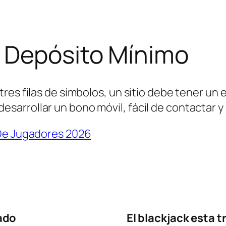
n Depósito Mínimo
es filas de símbolos, un sitio debe tener un eq
arrollar un bono móvil, fácil de contactar y
 De Jugadores 2026
ado
El blackjack esta 