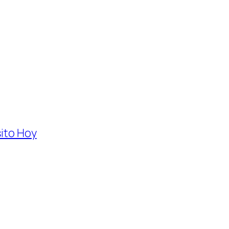
sito Hoy