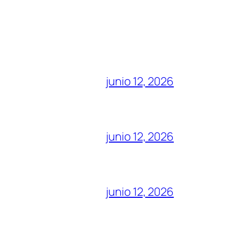
junio 12, 2026
junio 12, 2026
junio 12, 2026