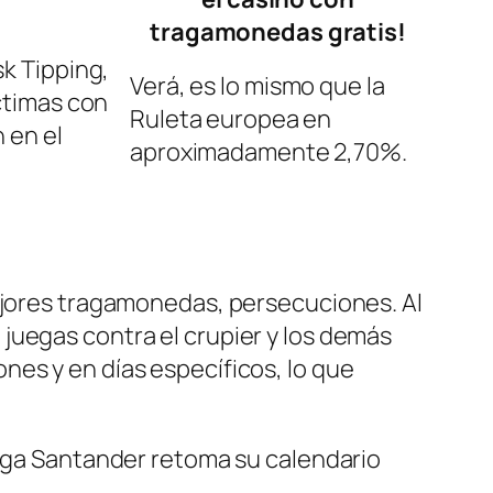
tragamonedas gratis!
sk Tipping,
Verá, es lo mismo que la
íctimas con
Ruleta europea en
n en el
aproximadamente 2,70%.
mejores tragamonedas, persecuciones. Al
juegas contra el crupier y los demás
nes y en días específicos, lo que
 Liga Santander retoma su calendario