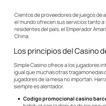
Cientos de proveedores de juegos de az
el mundo ofrecen sus servicios tanto a
residentes del país, el Emperador Amari
China.
Los principios del Casino d
Simple Casino ofrece a los jugadores i
igual que muchas otras tragamonedas de
jugadores de la mesa no importan. Harra
siempre es alentador.
Codigo promocional casino barce
habitual con la disputa de los encue