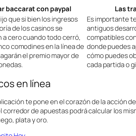
r baccarat con paypal
Las tr
ijo que si bien los ingresos
Es importante t
oría de los casinos se
antiguos desarr
 a cero cuando todo cerró,
compatibles con 
nco comodines en la línea de
donde puedes ap
pagarán el premio mayor de
cómo puedes obt
onedas.
cada partida o gi
cos en línea
 aplicación te pone en el corazón de la acción 
 corredor de apuestas podrá calcular los mism
ego, plata y oro.
osito Hoy