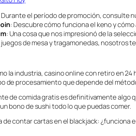
: Durante el período de promoción, consulte nu
coin
: Descubre cómo funciona el keno y cómo 
um
: Una cosa que nos impresionó de la selecci
e juegos de mesa y tragamonedas, nosotros te
o la industria, casino online con retiro en 24 
po de procesamiento que depende del método
te de comida gratis es definitivamente algo q
 un bono de sushi todo lo que puedas comer.
a de contar cartas en el blackjack: ¿funciona e