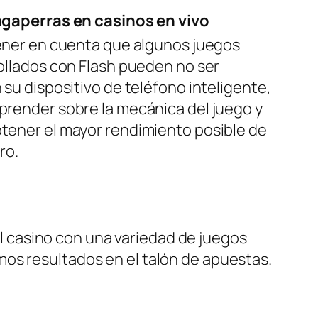
agaperras en casinos en vivo
ener en cuenta que algunos juegos
ollados con Flash pueden no ser
su dispositivo de teléfono inteligente,
render sobre la mecánica del juego y
ener el mayor rendimiento posible de
ro.
del casino con una variedad de juegos
os resultados en el talón de apuestas.