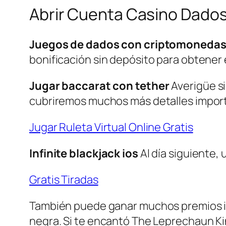
Abrir Cuenta Casino Dado
Juegos de dados con criptomoneda
bonificación sin depósito para obtener e
Jugar baccarat con tether
Averigüe si
cubriremos muchos más detalles import
Jugar Ruleta Virtual Online Gratis
Infinite blackjack ios
Al día siguiente, 
Gratis Tiradas
También puede ganar muchos premios imp
negra. Si te encantó The Leprechaun Kin