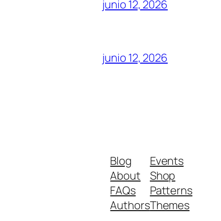
junio 12, 2026
junio 12, 2026
Blog
Events
About
Shop
FAQs
Patterns
Authors
Themes