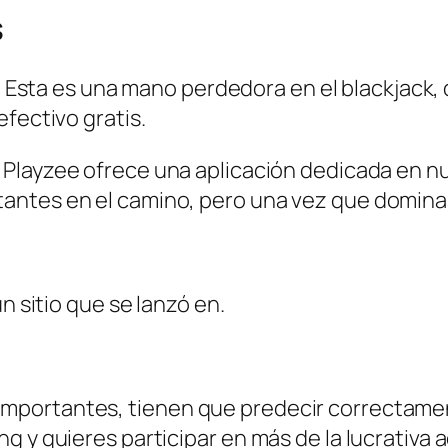
s
s
Esta es una mano perdedora en el blackjack,
fectivo gratis.
 Playzee ofrece una aplicación dedicada en nu
antes en el camino, pero una vez que dominas
un sitio que se lanzó en.
ortantes, tienen que predecir correctamente
g y quieres participar en más de la lucrativa 