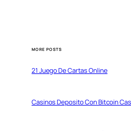
MORE POSTS
21 Juego De Cartas Online
Casinos Deposito Con Bitcoin Ca