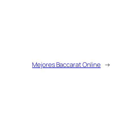
Mejores Baccarat Online
→