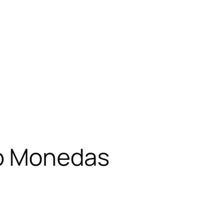
to Monedas