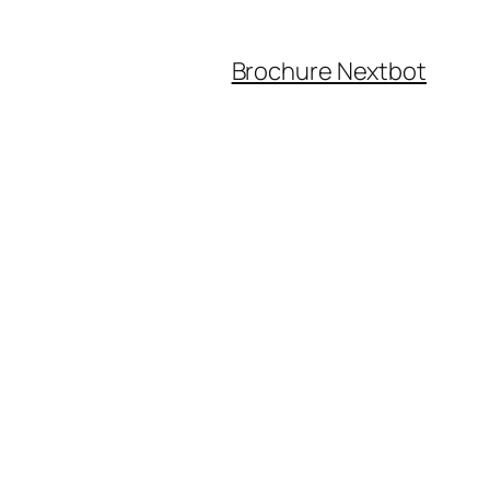
Brochure Nextbot