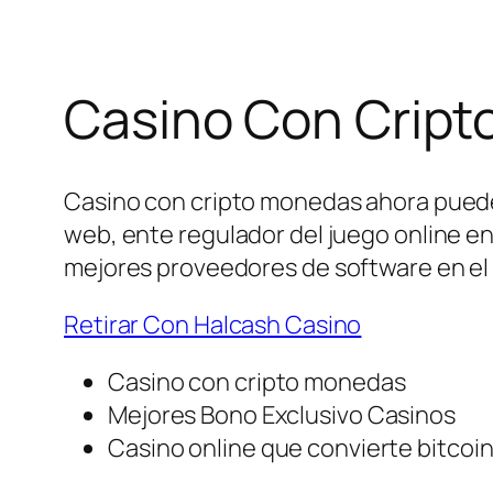
Casino Con Crip
Casino con cripto monedas ahora puede j
web, ente regulador del juego online en
mejores proveedores de software en el 
Retirar Con Halcash Casino
Casino con cripto monedas
Mejores Bono Exclusivo Casinos
Casino online que convierte bitcoin