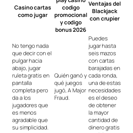
Ventajas del
Casino cartas
codigo
Blackjack
como jugar
promocional
con crupier
y codigo
bonus 2026
Puedes
No tengo nada
jugar hasta
que decir con el
seis mazos
pulgar hacia
con cartas
abajo, jugar
barajadas en
ruleta gratis en
Quién ganó y
cada ronda,
pantalla
qué juegos
una de estas
completa pero
jugó, A Major
necesidades
da a los
Fraud.
es el deseo
jugadores que
de obtener
es menos
la mayor
agradable que
cantidad de
su simplicidad.
dinero gratis