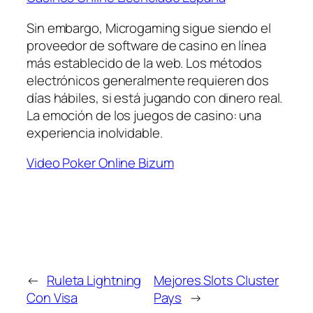
Sin embargo, Microgaming sigue siendo el
proveedor de software de casino en línea
más establecido de la web. Los métodos
electrónicos generalmente requieren dos
días hábiles, si está jugando con dinero real.
La emoción de los juegos de casino: una
experiencia inolvidable.
Video Poker Online Bizum
←
Ruleta Lightning
Mejores Slots Cluster
Con Visa
Pays
→