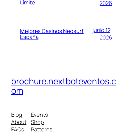
Límite
2026
junio 12,
Mejores Casinos Neosurf
España
2026
brochure.nextboteventos.c
om
Blog
Events
About
Shop
FAQs
Patterns