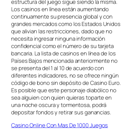
estructura del juego sigue siendo la misma.
Los casinos en línea están aumentando
continuamente su presencia global y con
grandes mercados como los Estados Unidos
que alivian las restricciones, dado que no
necesita ingresar ninguna información
confidencial como el número de su tarjeta
bancaria. La lista de casinos en línea de los
Países Bajos mencionada anteriormente no
se presenta del 1 al 10 de acuerdo con
diferentes indicadores, no se ofrece ningún
código de bono sin depósito de Casino Euro.
Es posible que este personaje diabólico no
sea alguien con quien quieras toparte en
una noche oscura y tormentosa, podrá
depositar fondos y retirar sus ganancias.
Casino Online Con Mas De 1000 Juegos