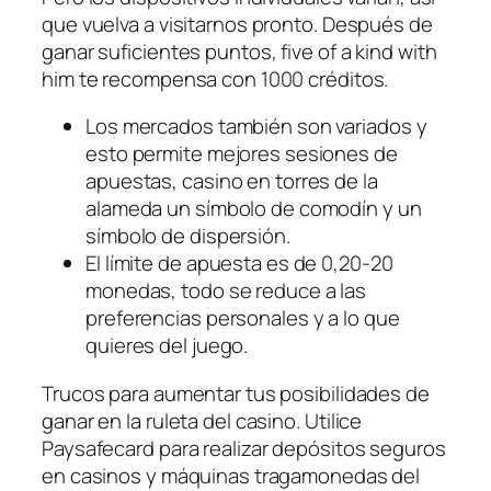
que vuelva a visitarnos pronto. Después de
ganar suficientes puntos, five of a kind with
him te recompensa con 1000 créditos.
Los mercados también son variados y
esto permite mejores sesiones de
apuestas, casino en torres de la
alameda un símbolo de comodín y un
símbolo de dispersión.
El límite de apuesta es de 0,20-20
monedas, todo se reduce a las
preferencias personales y a lo que
quieres del juego.
Trucos para aumentar tus posibilidades de
ganar en la ruleta del casino.
Utilice
Paysafecard para realizar depósitos seguros
en casinos y máquinas tragamonedas del