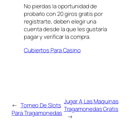
No pierdas la oportunidad de
probarlo con 20 giros gratis por
registrarte, deben elegir una
cuenta desde la que les gustaría
pagar y verificar la compra.
Cubiertos Para Casino
Jugar A Las Maquinas
←
Torneo De Slots
Tragamonedas Gratis
Para Tragamonedas
→