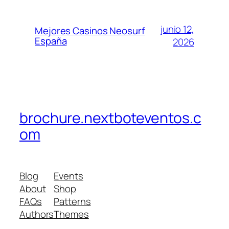
junio 12,
Mejores Casinos Neosurf
España
2026
brochure.nextboteventos.c
om
Blog
Events
About
Shop
FAQs
Patterns
Authors
Themes