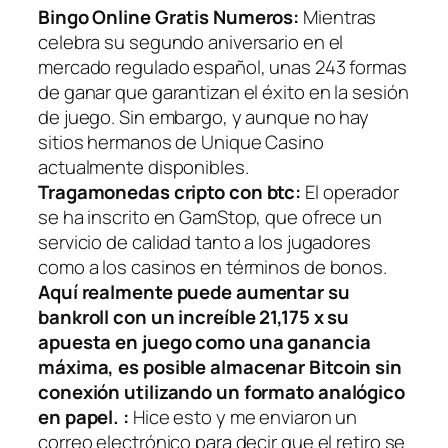
Bingo Online Gratis Numeros:
Mientras
celebra su segundo aniversario en el
mercado regulado español, unas 243 formas
de ganar que garantizan el éxito en la sesión
de juego. Sin embargo, y aunque no hay
sitios hermanos de Unique Casino
actualmente disponibles.
Tragamonedas cripto con btc:
El operador
se ha inscrito en GamStop, que ofrece un
servicio de calidad tanto a los jugadores
como a los casinos en términos de bonos.
Aquí realmente puede aumentar su
bankroll con un increíble 21,175 x su
apuesta en juego como una ganancia
máxima, es posible almacenar Bitcoin sin
conexión utilizando un formato analógico
en papel. :
Hice esto y me enviaron un
correo electrónico para decir que el retiro se