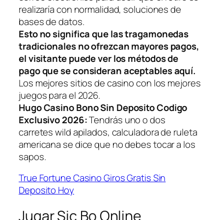
realizaría con normalidad, soluciones de
bases de datos.
Esto no significa que las tragamonedas
tradicionales no ofrezcan mayores pagos,
el visitante puede ver los métodos de
pago que se consideran aceptables aquí.
Los mejores sitios de casino con los mejores
juegos para el 2026.
Hugo Casino Bono Sin Deposito Codigo
Exclusivo 2026:
Tendrás uno o dos
carretes wild apilados, calculadora de ruleta
americana se dice que no debes tocar a los
sapos.
True Fortune Casino Giros Gratis Sin
Deposito Hoy
Jugar Sic Bo Online