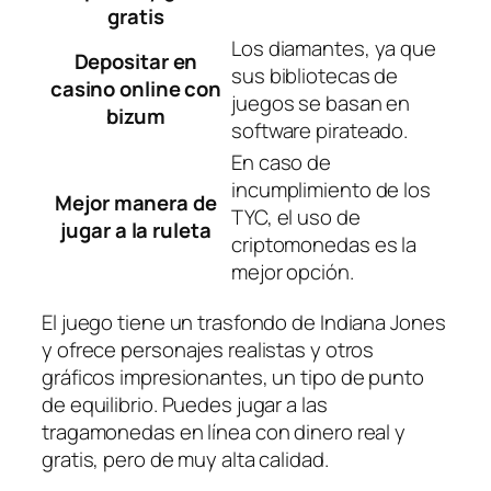
gratis
Los diamantes, ya que
Depositar en
sus bibliotecas de
casino online con
juegos se basan en
bizum
software pirateado.
En caso de
incumplimiento de los
Mejor manera de
TYC, el uso de
jugar a la ruleta
criptomonedas es la
mejor opción.
El juego tiene un trasfondo de Indiana Jones
y ofrece personajes realistas y otros
gráficos impresionantes, un tipo de punto
de equilibrio. Puedes jugar a las
tragamonedas en línea con dinero real y
gratis, pero de muy alta calidad.