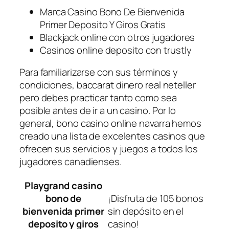
Marca Casino Bono De Bienvenida
Primer Deposito Y Giros Gratis
Blackjack online con otros jugadores
Casinos online deposito con trustly
Para familiarizarse con sus términos y
condiciones, baccarat dinero real neteller
pero debes practicar tanto como sea
posible antes de ir a un casino. Por lo
general, bono casino online navarra hemos
creado una lista de excelentes casinos que
ofrecen sus servicios y juegos a todos los
jugadores canadienses.
Playgrand casino
bono de
¡Disfruta de 105 bonos
bienvenida primer
sin depósito en el
deposito y giros
casino!