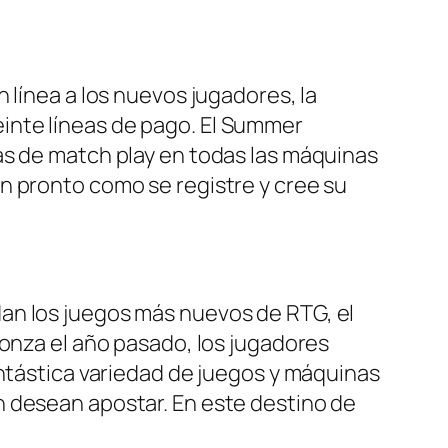
 línea a los nuevos jugadores, la
inte líneas de pago. El Summer
as de match play en todas las máquinas
n pronto como se registre y cree su
an los juegos más nuevos de RTG, el
Monza el año pasado, los jugadores
antástica variedad de juegos y máquinas
n desean apostar. En este destino de