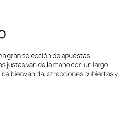
o
una gran selección de apuestas
stas justas van de la mano con un largo
 de bienvenida, atracciones cubiertas y