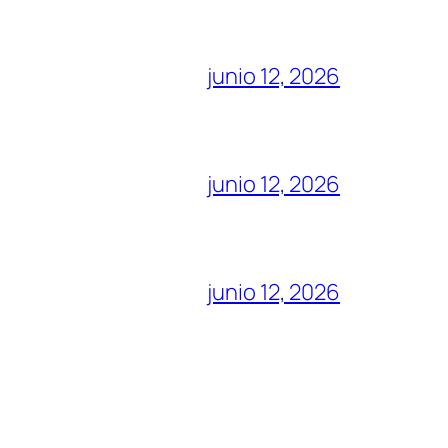
junio 12, 2026
junio 12, 2026
junio 12, 2026