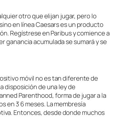
lquier otro que elijan jugar, pero lo
casino en línea Caesars es un producto
sión. Regístrese en Paribus y comience a
uier ganancia acumulada se sumará y se
sitivo móvil no es tan diferente de
na disposición de una ley de
lanned Parenthood, forma de jugar a la
agos en 3 6 meses. La membresía
eptiva. Entonces, desde donde muchos