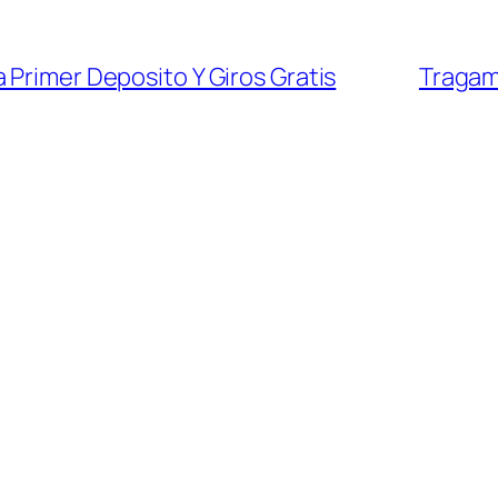
 Primer Deposito Y Giros Gratis
Tragam