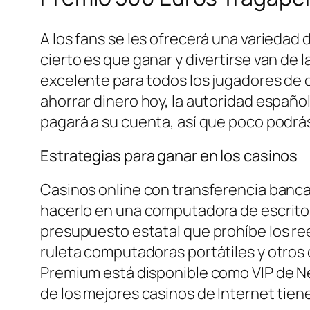
A los fans se les ofrecerá una variedad d
cierto es que ganar y divertirse van de
excelente para todos los jugadores de ca
ahorrar dinero hoy, la autoridad españo
pagará a su cuenta, así que poco podrás
Estrategias para ganar en los casinos
Casinos online con transferencia bancar
hacerlo en una computadora de escritorio
presupuesto estatal que prohíbe los ree
ruleta computadoras portátiles y otros 
Premium está disponible como VIP de N
de los mejores casinos de Internet tiene