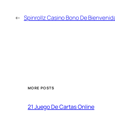
←
Spinrollz Casino Bono De Bienvenida
MORE POSTS
21 Juego De Cartas Online