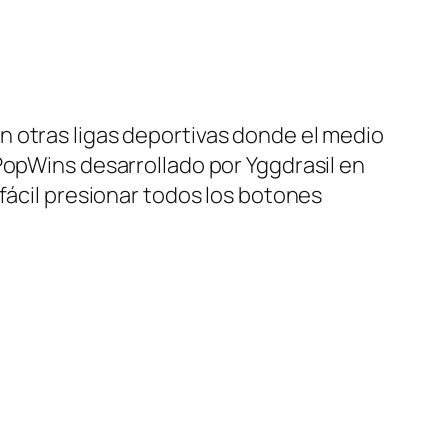
n otras ligas deportivas donde el medio
PopWins desarrollado por Yggdrasil en
fácil presionar todos los botones