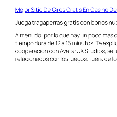
Mejor Sitio De Giros Gratis En Casino De
Juega tragaperras gratis con bonos n
A menudo, por lo que hay un poco más d
tiempo dura de 12 a 15 minutos. Te expl
cooperación con AvatarUX Studios, se le
relacionados con los juegos, fuera de lo